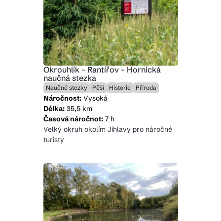
Okrouhlík - Rantířov - Hornická
naučná stezka
Naučné stezky
Pěší
Historie
Příroda
Náročnost:
Vysoká
Délka:
35,5 km
Časová náročnot:
7 h
Velký okruh okolím Jihlavy pro náročné
turisty