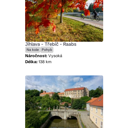
Jihlava - Třebíč - Raabs
Na kole
Pohyb
Náročnost:
Vysoká
Délka:
138 km