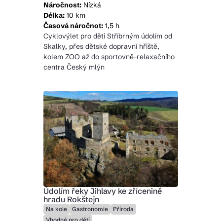
Náročnost:
Nízká
Délka:
10 km
Časová náročnot:
1,5 h
Cyklovýlet pro děti Stříbrným údolím od
Skalky, přes dětské dopravní hřiště,
kolem ZOO až do sportovně-relaxačního
centra Český mlýn
Údolím řeky Jihlavy ke zřícenině
hradu Rokštejn
Na kole
Gastronomie
Příroda
Vhodné pro děti