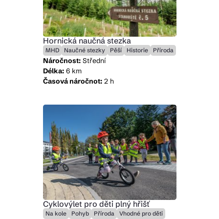
Hornická naučná stezka
MHD
Naučné stezky
Pěší
Historie
Příroda
Náročnost:
Střední
Délka:
6 km
Časová náročnot:
2 h
Cyklovýlet pro děti plný hřišť
Na kole
Pohyb
Příroda
Vhodné pro děti