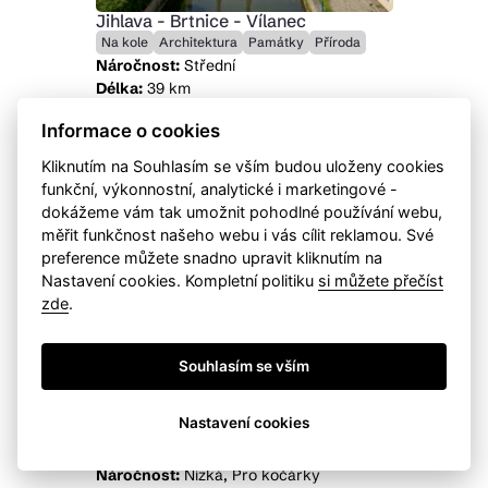
Jihlava - Brtnice - Vílanec
Na kole
Architektura
Památky
Příroda
Náročnost:
Střední
Délka:
39 km
Časová náročnot:
3 hod
Informace o cookies
Kopcovitou krajinou Jihlavska do
historického města Brtnice
Kliknutím na Souhlasím se vším budou uloženy cookies
funkční, výkonnostní, analytické i marketingové -
dokážeme vám tak umožnit pohodlné používání webu,
měřit funkčnost našeho webu i vás cílit reklamou. Své
preference můžete snadno upravit kliknutím na
Nastavení cookies. Kompletní politiku
si můžete přečíst
zde
.
Souhlasím se vším
Nastavení cookies
Dětské radovánky v Jihlavě
Pěší
Pohyb
Vhodné pro děti
Náročnost:
Nízká, Pro kočárky