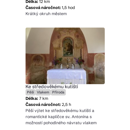
Délka:
12 km
Časová náročnot:
1,5 hod
Krátký okruh městem
Ke středověkému kutišti
Pěší
Vlakem
Příroda
Délka:
7 km
Časová náročnot:
2,5 h
Pěší výlet ke středověkému kutišti a
romantické kapličce sv. Antonína s
možností pohodlného návratu vlakem