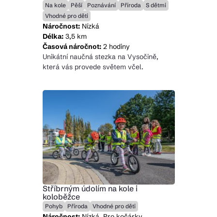
Na kole
Pěší
Poznávání
Příroda
S dětmi
Vhodné pro děti
Náročnost:
Nízká
Délka:
3,5 km
Časová náročnot:
2 hodiny
Unikátní naučná stezka na Vysočině,
která vás provede světem včel.
Stříbrným údolím na kole i
koloběžce
Pohyb
Příroda
Vhodné pro děti
Náročnost:
Nízká, Pro kočárky