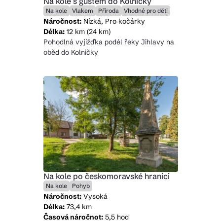
Na kole s gustem do Kolničky
Na kole
Vlakem
Příroda
Vhodné pro děti
Náročnost:
Nízká, Pro kočárky
Délka:
12 km (24 km)
Pohodlná vyjížďka podél řeky Jihlavy na
oběd do Kolničky
Na kole po českomoravské hranici
Na kole
Pohyb
Náročnost:
Vysoká
Délka:
73,4 km
Časová náročnot:
5,5 hod