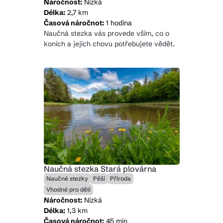
Náročnost:
Nízká
Délka:
2,7 km
Časová náročnot:
1 hodina
Naučná stezka vás provede vším, co o
koních a jejich chovu potřebujete vědět.
Naučná stezka Stará plovárna
Naučné stezky
Pěší
Příroda
Vhodné pro děti
Náročnost:
Nízká
Délka:
1,3 km
Časová náročnot:
45 min