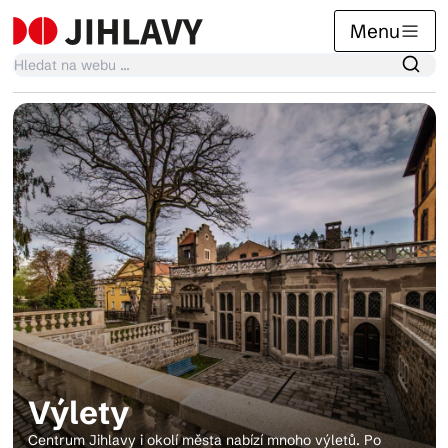
Menu
Kalendář akcí
Tradiční akce
Články
Suvenýry
Výlety
Praktické info
Centrum Jihlavy i okolí města nabízí mnoho výletů. Po