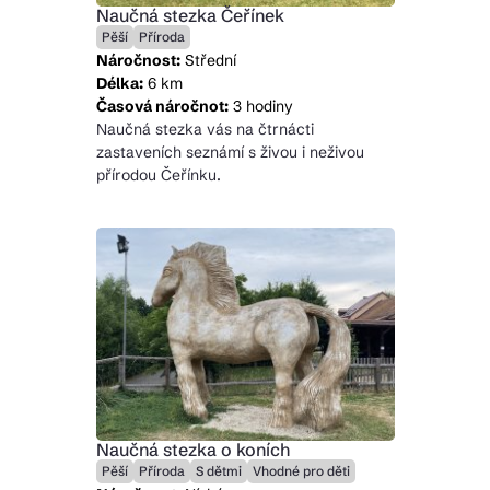
Naučná stezka Čeřínek
Pěší
Příroda
Náročnost:
Střední
Délka:
6 km
Časová náročnot:
3 hodiny
Naučná stezka vás na čtrnácti
zastaveních seznámí s živou i neživou
přírodou Čeřínku.
Naučná stezka o koních
Pěší
Příroda
S dětmi
Vhodné pro děti