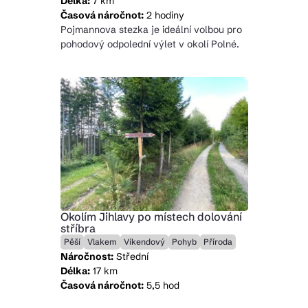
Délka:
7 km
Časová náročnot:
2 hodiny
Pojmannova stezka je ideální volbou pro
pohodový odpolední výlet v okolí Polné.
Okolím Jihlavy po místech dolování
stříbra
Pěší
Vlakem
Víkendový
Pohyb
Příroda
Náročnost:
Střední
Délka:
17 km
Časová náročnot:
5,5 hod