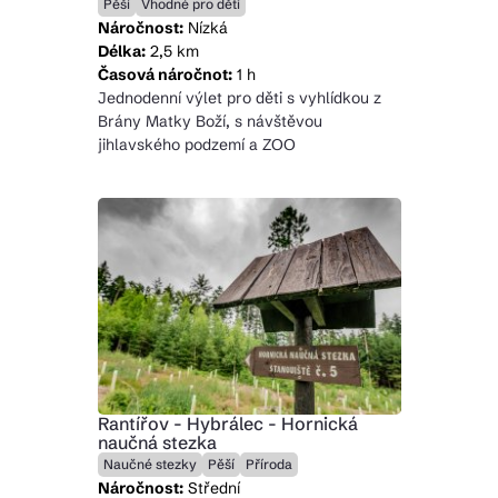
Pěší
Vhodné pro děti
Náročnost:
Nízká
Délka:
2,5 km
Časová náročnot:
1 h
Jednodenní výlet pro děti s vyhlídkou z
Brány Matky Boží, s návštěvou
jihlavského podzemí a ZOO
Rantířov - Hybrálec - Hornická
naučná stezka
Naučné stezky
Pěší
Příroda
Náročnost:
Střední