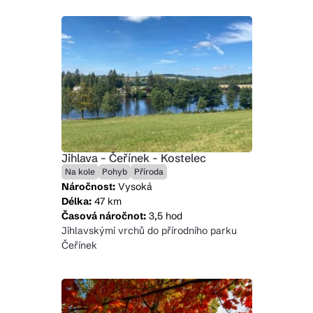
Jihlava - Čeřínek - Kostelec
Na kole
Pohyb
Příroda
Náročnost:
Vysoká
Délka:
47 km
Časová náročnot:
3,5 hod
Jihlavskými vrchů do přírodního parku
Čeřínek