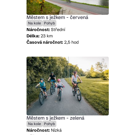
Městem s ježkem - červená
Na kole
Pohyb
Náročnost:
Střední
Délka:
23 km
Časová náročnot:
2,5 hod
Městem s ježkem - zelená
Na kole
Pohyb
Náročnost:
Nízká