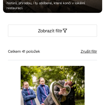
historii, přírodou, i ty oblíbené, které končí v lokální
restauraci.
Kam vyrazit
Zobrazit filtr
CS
EN
DE
Celkem 41 položek
Zrušit filtr
© 2026 Brána Jihlavy