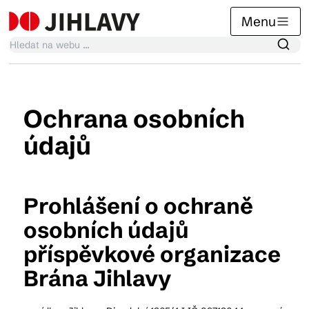
Menu
Kalendář akcí
Ochrana osobních
údajů
Tradiční akce
Články
Prohlášení o ochraně
osobních údajů
příspěvkové organizace
Suvenýry
Brána Jihlavy
Praktické info