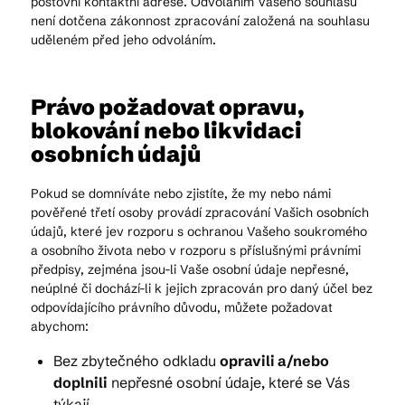
poštovní kontaktní adrese. Odvoláním Vašeho souhlasu
není dotčena zákonnost zpracování založená na souhlasu
uděleném před jeho odvoláním.
Právo požadovat opravu,
blokování nebo likvidaci
osobních údajů
Pokud se domníváte nebo zjistíte, že my nebo námi
pověřené třetí osoby provádí zpracování Vašich osobních
údajů, které jev rozporu s ochranou Vašeho soukromého
a osobního života nebo v rozporu s příslušnými právními
předpisy, zejména jsou-li Vaše osobní údaje nepřesné,
neúplné či dochází-li k jejich zpracován pro daný účel bez
odpovídajícího právního důvodu, můžete požadovat
abychom:
Bez zbytečného odkladu
opravili a/nebo
doplnili
nepřesné osobní údaje, které se Vás
týkají