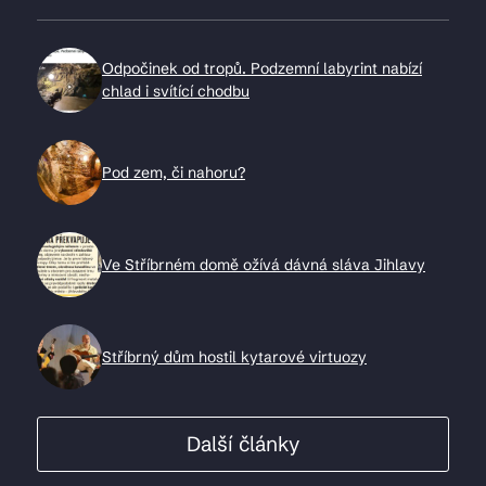
Odpočinek od tropů. Podzemní labyrint nabízí
chlad i svítící chodbu
Pod zem, či nahoru?
Ve Stříbrném domě ožívá dávná sláva Jihlavy
Stříbrný dům hostil kytarové virtuozy
Další články