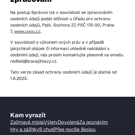
Na postup Správce lze v souvislosti se zpracováním
osobních údajů podat stížnost u Úřadu pro ochranu
osobních údajů, Pplk. Sochora 27, PSČ 170 00, Praha
7,
www.uoou.cz
.
V souvislosti s výkonem svých práv a v případě
jakýchkoli otázek či informací ohledně nakládání s
osobními údaji, nás prosím kontaktujte písemně na emailu
reditel@branajihlavy.cz.
Tato verze zásad ochrany osobních údajů je platná od
1.6.2023.
Kam vyrazit
Zajímavá místa
Výlety
Dovolená
Za poznáním
Hry a zážitky
S chutí
Přes noc
Se školou