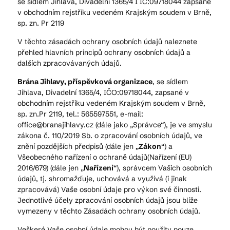
se sídlem Jihlava, Divadelní 1365/4 I IČ:09718044 zapsané
v obchodním rejstříku vedeném Krajským soudem v Brně,
sp. zn. Pr 2119
Kam vyrazit
V těchto zásadách ochrany osobních údajů naleznete
přehled hlavních principů ochrany osobních údajů a
dalších zpracovávaných údajů.
CS
EN
DE
Brána Jihlavy, příspěvková organizace
, se sídlem
Jihlava, Divadelní 1365/4, IČO:09718044, zapsané v
obchodním rejstříku vedeném Krajským soudem v Brně,
sp. zn.Pr 2119, tel.: 565597551, e-mail:
office@branajihlavy.cz (dále jako „Správce“), je ve smyslu
zákona č. 110/2019 Sb. o zpracování osobních údajů, ve
© 2026 Brána Jihlavy
znění pozdějších předpisů (dále jen „
Zákon
“) a
Všeobecného nařízení o ochraně údajů(Nařízení (EU)
2016/679) (dále jen „
Nařízení
“), správcem Vašich osobních
údajů, tj. shromažďuje, uchovává a využívá (i jinak
zpracovává) Vaše osobní údaje pro výkon své činnosti.
Jednotlivé účely zpracování osobních údajů jsou blíže
vymezeny v těchto Zásadách ochrany osobních údajů.
Veškeré Vaše osobní údaje mohou být použity pouze