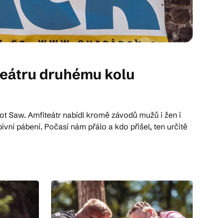
iteátru druhému kolu
Hot Saw. Amfiteátr nabídl kromě závodů mužů i žen i
vní pábení. Počasí nám přálo a kdo přišel, ten určitě