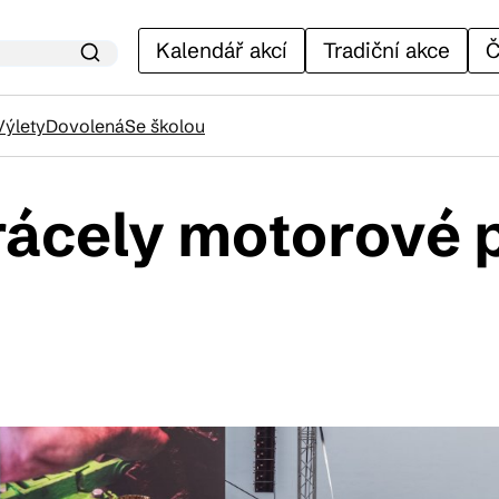
Kalendář akcí
Tradiční akce
Č
Výlety
Dovolená
Se školou
ácely motorové p
lendář akcí
adiční akce
ánky
venýry