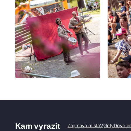
Kam vyrazit
Zajímavá místa
Výlety
Dovole