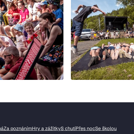
ná
Za poznáním
Hry a zážitky
S chutí
Přes noc
Se školou