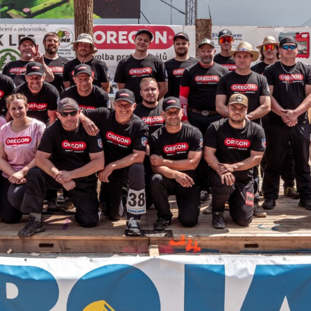
ktické info
m vyrazit
CS
EN
DE
© 2026 Brána Jihlavy