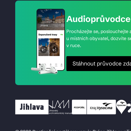
Audioprůvodce 
Procházejte se, poslouchejte a
u místních obyvatel, dozvíte s
v ruce.
Stáhnout průvodce zd