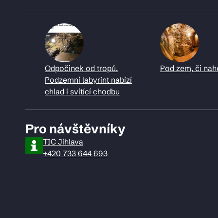
Odpočinek od tropů.
Pod zem, či nah
Podzemní labyrint nabízí
chlad i svítící chodbu
Pro návštěvníky
TIC Jihlava
+420 733 644 693