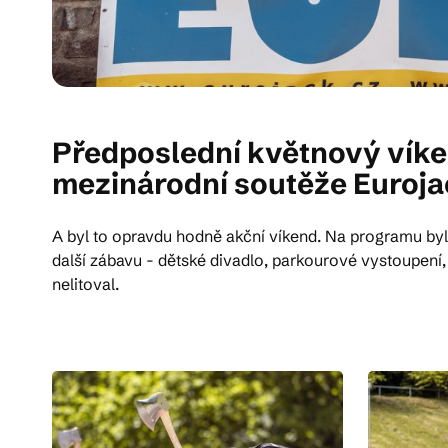
Předposlední květnový víken
mezinárodní soutěže Euroja
A byl to opravdu hodně akční víkend. Na programu byly 
další zábavu - dětské divadlo, parkourové vystoupení, 
nelitoval.