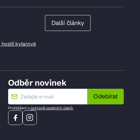
Další články
 hostil kytarové
Odběr novinek
Odebírat
Prohlášení o
ochraně osobních údajů
.