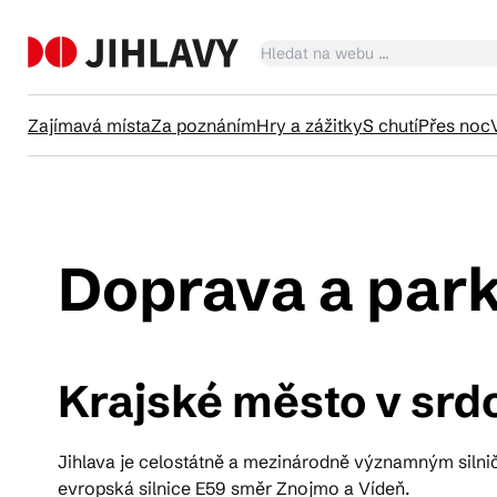
Zajímavá místa
Za poznáním
Hry a zážitky
S chutí
Přes noc
Ka
Doprava a par
Tr
Krajské město v srd
Čl
Jihlava je celostátně a mezinárodně významným silniční
Su
evropská silnice E59 směr Znojmo a Vídeň.