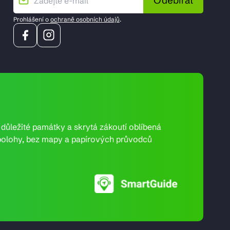
Odebírat
Prohlášení o
ochraně osobních údajů
.
e důležité památky a skrytá zákoutí oblíbená
ní polohy, bez mapy a papírových průvodců