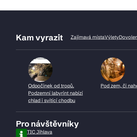
Kam vyrazit
Zajímavá místa
Výlety
Dovole
Odpočinek od tropů.
Pod zem, či nah
Podzemní labyrint nabízí
chlad i svítící chodbu
Pro návštěvníky
TIC Jihlava