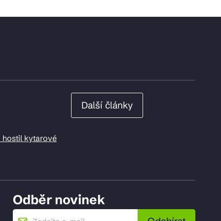
Další články
 hostil kytarové
Odběr novinek