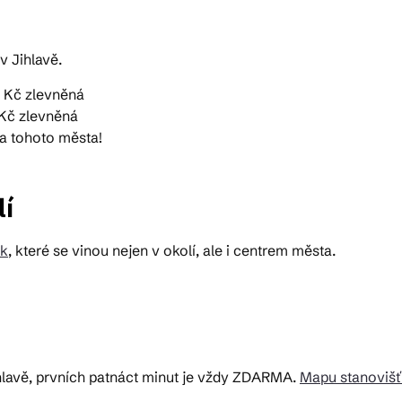
v Jihlavě.
1 Kč zlevněná
 Kč zlevněná
la tohoto města!
lí
ek
, které se vinou nejen v okolí, ale i centrem města.
ihlavě, prvních patnáct minut je vždy ZDARMA.
Mapu stanovišť