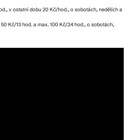
., v ostatní dobu 20 Kč/hod., o sobotách, nedělích a
. 50 Kč/13 hod. a max. 100 Kč/24 hod., o sobotách,