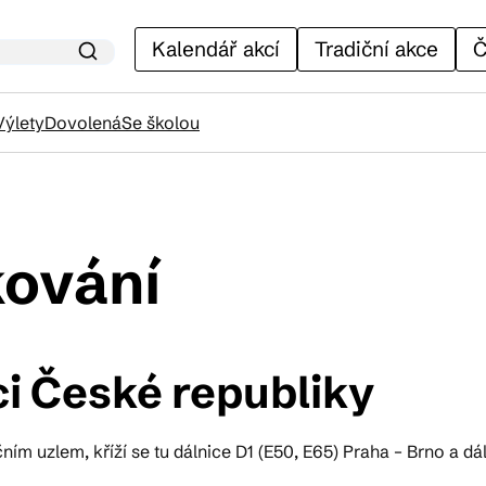
Kalendář akcí
Tradiční akce
Č
Výlety
Dovolená
Se školou
lendář akcí
kování
adiční akce
ci České republiky
ánky
m uzlem, kříží se tu dálnice D1 (E50, E65) Praha – Brno a dál
venýry