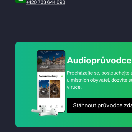
+420 733 644 693
Audioprůvodce 
Procházejte se, poslouchejte a
u místních obyvatel, dozvíte s
v ruce.
Stáhnout průvodce zd