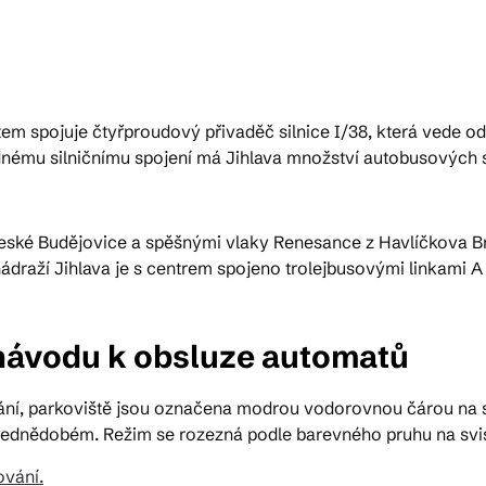
ktické info
ěstem spojuje čtyřproudový přivaděč silnice I/38, která vede 
m vyrazit
mu silničnímu spojení má Jihlava množství autobusových spoj
CS
EN
DE
–České Budějovice a spěšnými vlaky Renesance z Havlíčkova Br
ádraží Jihlava je s centrem spojeno trolejbusovými linkami A 
 návodu k obsluze automatů
© 2026 Brána Jihlavy
ní, parkoviště jsou označena modrou vodorovnou čárou na si
řednědobém. Režim se rozezná podle barevného pruhu na svi
vání.