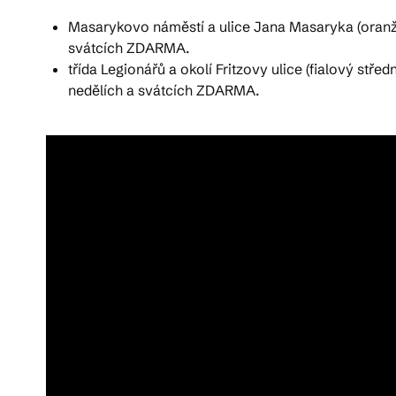
Masarykovo náměstí a ulice Jana Masaryka (oranžov
svátcích ZDARMA.
třída Legionářů a okolí Fritzovy ulice (fialový st
nedělích a svátcích ZDARMA.