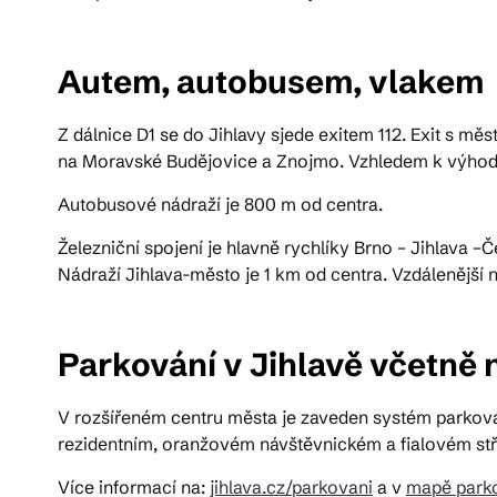
Pra
Autem, autobusem, vlakem
Z dálnice D1 se do Jihlavy sjede exitem 112. Exit s m
Ka
na Moravské Budějovice a Znojmo. Vzhledem k výhodné
Autobusové nádraží je 800 m od centra.
Železniční spojení je hlavně rychlíky Brno – Jihlava 
Nádraží Jihlava-město je 1 km od centra. Vzdálenější n
Parkování v Jihlavě včetně
V rozšířeném centru města je zaveden systém parková
rezidentním, oranžovém návštěvnickém a fialovém st
Více informací na:
jihlava.cz/parkovani
a v
mapě parko