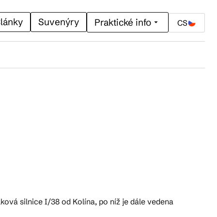
lánky
Suvenýry
Praktické info
CS
ková silnice I/38 od Kolína, po níž je dále vedena