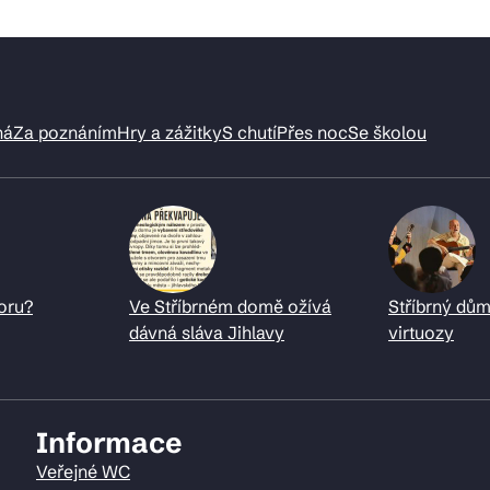
ná
Za poznáním
Hry a zážitky
S chutí
Přes noc
Se školou
oru?
Ve Stříbrném domě ožívá
Stříbrný dům
dávná sláva Jihlavy
virtuozy
Informace
Veřejné WC