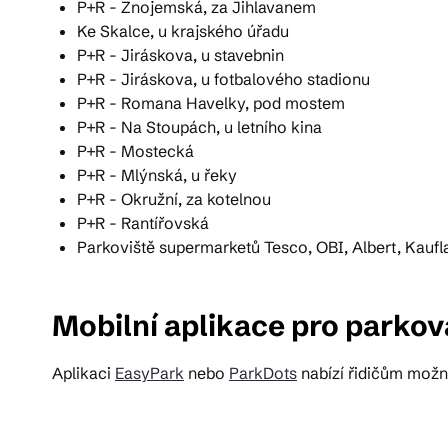
P+R - Znojemská, za Jihlavanem
Ke Skalce, u krajského úřadu
P+R - Jiráskova, u stavebnin
P+R - Jiráskova, u fotbalového stadionu
P+R - Romana Havelky, pod mostem
P+R - Na Stoupách, u letního kina
P+R - Mostecká
P+R - Mlýnská, u řeky
P+R - Okružní, za kotelnou
P+R - Rantířovská
Parkoviště supermarketů Tesco, OBI, Albert, Kaufl
Mobilní aplikace pro parkov
Aplikaci
EasyPark
nebo
ParkDots
nabízí řidičům možno